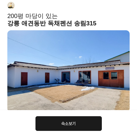
@복길
200평 마당이 있는
강릉 애견동반 독채펜션 송림315
안녕하세요! 페텔 트래블러 복길 입니다.
숙소보기
페텔 트래블러로 선정되어 처음 포스팅을 해보네요.