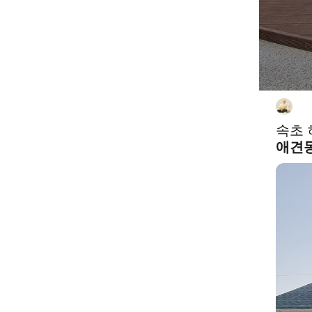
@
속초 
애견