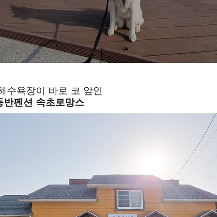
복길
해수욕장이 바로 코 앞인
동반펜션 속초로망스