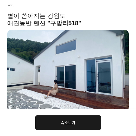
@PETEL
별이 쏟아지는 강원도
애견동반 펜션
"구방리518"
- 주소 : 강원도 횡성군 태기로구방5길 23-12(구방리518-9)
숙소보기
- 체크인 15:00 / 체크아웃 11:00
- 기본 4인 최대 10인 (1인 추가 시 2만 5천원)